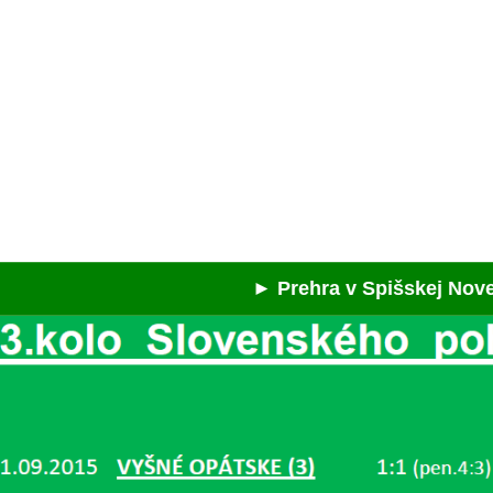
► Prehra v Spišskej Novej Vsi 2