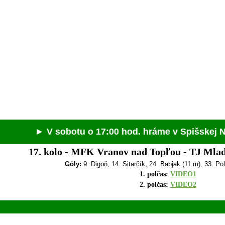
 sobotu o 17:00 hod. hráme v Spišskej Novej Vsi ◄
17. kolo -
MFK Vranov nad Topľou - TJ Mlado
Góly:
9. Digoň, 14. Sitarčík, 24. Babjak (11 m), 33. Po
1. polčas:
VIDEO1
2. polčas:
VIDEO2