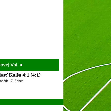
sť Kalša 4:1 (4:1)
laščík - 7. Zeher