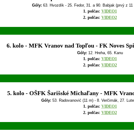
Góly:
63. Hvozdík - 25. Fedor, 31. a 90. Babjak (prvý z 11 
1. polčas:
VIDEO1
2. polčas:
VIDEO2
6. kolo - MFK Vranov nad Topľou - FK Noves Spiš
Góly:
12. Hreha, 65. Kanu
1. polčas:
VIDEO1
2. polčas:
VIDEO2
5. kolo - OŠFK Šarišské Michaľany - MFK Vrano
Góly:
53. Radovanović (11 m) - 8. Verčimák, 27. Luter
1. polčas:
VIDEO1
2. polčas:
VIDEO2