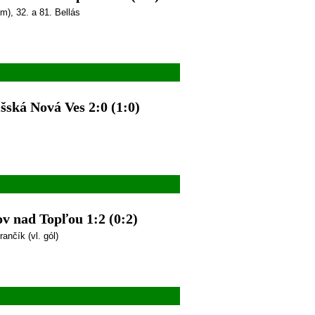
m), 32. a 81. Bellás
ská Nová Ves 2:0 (1:0)
v nad Topľou 1:2 (0:2)
ančík (vl. gól)