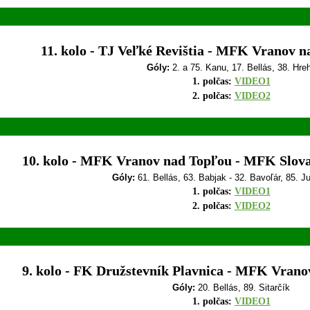
11. kolo - TJ Veľké Revištia - MFK Vranov n
Góly:
2. a 75. Kanu, 17. Bellás, 38. Hre
1. polčas:
VIDEO1
2. polčas:
VIDEO2
10. kolo - MFK Vranov nad Topľou - MFK Slovan
Góly:
61. Bellás, 63. Babjak - 32. Bavoľár, 85. Jur
1. polčas:
VIDEO1
2. polčas:
VIDEO2
9. kolo - FK Družstevník Plavnica - MFK Vranov
Góly:
20. Bellás, 89. Sitarčík
1. polčas:
VIDEO1