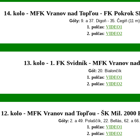
14. kolo - MFK Vranov nad Topľou - FK Pokrok S
Góly:
9. a 37. Digoň - 35. Čegiň (11 m)
1. polčas:
VIDEO1
2. polčas:
VIDEO2
13. kolo - 1. FK Svidník - MFK Vranov nad
Gól:
20. Bialončík
1. polčas:
VIDEO1
2. polčas:
VIDEO2
12. kolo - MFK Vranov nad Topľou - ŠK Mil. 2000 B
Góly:
2. a 49. Polaščík, 22. Bellás, 62. a 66
1. polčas:
VIDEO1
2. polčas:
VIDEO2