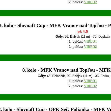
2. polčas:
VIDEO2
3. kolo - Slovnaft Cup - MFK Vranov nad Topľou - P
pk 4:5
Góly:
56. Babjak (11 m) - 70. Dupkala
1. polčas:
VIDEO1
2. polčas:
VIDEO2
8. kolo - MFK Vranov nad Topľou - MFK 
Góly:
43. Polaščík, 90. Babjak (11 m) - 36. Ferko,
1. polčas:
VIDEO1
2. polčas:
VIDEO2
2. kolo - Slovnaft Cup - OFK Seč. Polianka - MFK V