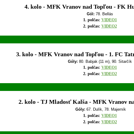
4. kolo - MFK Vranov nad Topľou - FK Hu
Gól:
78. Bellás
1. polčas:
VIDEO1
2. polčas:
VIDEO2
3. kolo - MFK Vranov nad Topľou - 1. FC Tat
Góly:
80
. Babjak (11 m), 90. Sitarčík
1. polčas:
VIDEO1
2. polčas:
VIDEO2
2. kolo - TJ Mladosť Kalša - MFK Vranov na
Góly:
67. Dulík, 78. Majerník
1. polčas:
VIDEO1
2. polčas:
VIDEO2