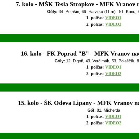
7. kolo - MŠK Tesla Stropkov -
MFK Vranov na
Góly:
34. Petrišin, 66. Harvilko (11 m) - 51. Kanu,
1. polčas:
VIDEO1
2. polčas:
VIDEO2
16. kolo - FK Poprad "B" -
MFK Vranov nad 
Góly:
12. Digoň, 43. Verčimák, 53. Polaščík, 
1. polčas:
VIDEO1
2. polčas:
VIDEO2
15. kolo - ŠK Odeva Lipany -
MFK Vranov nad
Gól:
81. Micherda
1. polčas:
VIDEO1
2. polčas:
VIDEO2