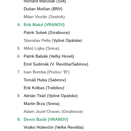
Richard Marušák (Svit)
Dušan Molčan (BNV)
Milan Vinclér (Svidník)
4.
Erik Makó (VRANOV)
Patrik Sobek (Giraltovce)
Stanislav Pella (
Vyšné Opátske
)
5.
Miloš Lojka (Snina)
6.
Patrik Babiák (Veľký Horeš)
Emil Sudimák (V. Revištia/Sabinov)
7.
Ivan Bomba (Prešov "B")
Tomáš Huba (Sabinov)
Erik Kolbas (Trebišov)
8.
Adrián Tkáč (Vyšné Opátske)
Martin Brza (Snina)
Adam Jozef Oravec (Giraltovce)
9.
Denis Barát (VRANOV)
Vratko Holienčin (Veľké Revištia)