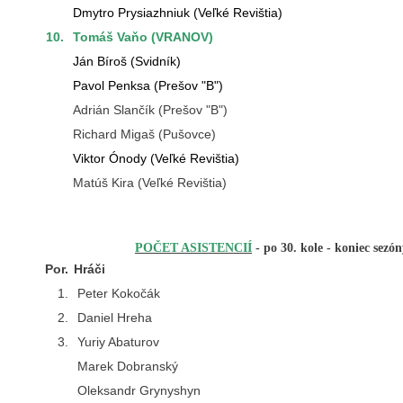
Dmytro Prysiazhniuk
(Veľké Revištia)
10.
Tomáš Vaňo (VRANOV)
Ján Bíroš (Svidník)
Pavol Penksa (Prešov "B")
Adrián Slančík (Prešov "B")
Richard Migaš (Pušovce)
Viktor Ónody
(Veľké Revištia)
Matúš Kira (Veľké Revištia)
POČET ASISTENCIÍ
-
po 30. kole - koniec sezó
Por.
Hráči
1.
Peter Kokočák
2.
Daniel Hreha
3.
Yuriy Abaturov
Marek Dobranský
Oleksandr Grynyshyn