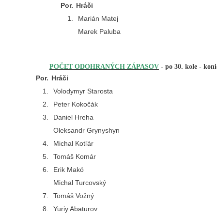
Por.
Hráči
1.
Marián Matej
Marek Paluba
POČET ODOHRANÝCH ZÁPASOV
-
po
30. kole
- kon
P
or.
Hráči
1.
Volodymyr Starosta
2.
Peter Kokočák
3.
Daniel Hreha
Oleksandr Grynyshyn
4.
Michal Kotľár
5.
Tomáš Komár
6.
Erik Makó
Michal Turcovský
7.
Tomáš Vožný
8.
Yuriy Abaturov