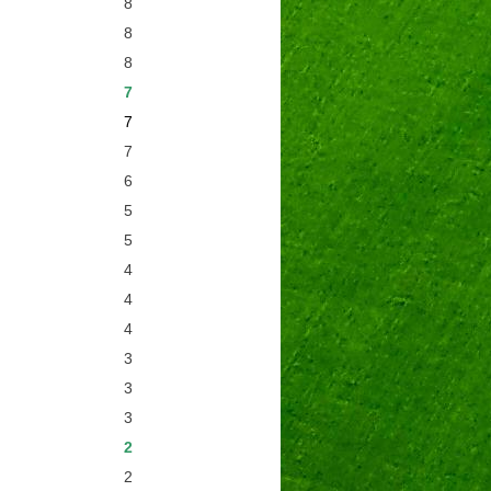
8
8
8
7
7
7
6
5
5
4
4
4
3
3
3
2
2