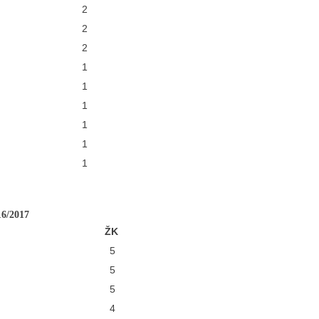
2
2
2
1
1
1
1
1
1
16/2017
ŽK
5
5
5
4