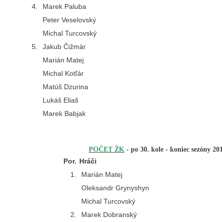
4.
Marek Paluba
Peter Veselovský
Michal Turcovský
5.
Jakub Čižmár
Marián Matej
Michal Kotľár
Matúš Dzurina
Lukáš Eliaš
Marek Babjak
POČET ŽK
-
po 30. kole
- koniec sezóny 20
Por.
Hráči
1.
Marián Matej
Oleksandr Grynyshyn
Michal Turcovský
2.
Marek Dobranský