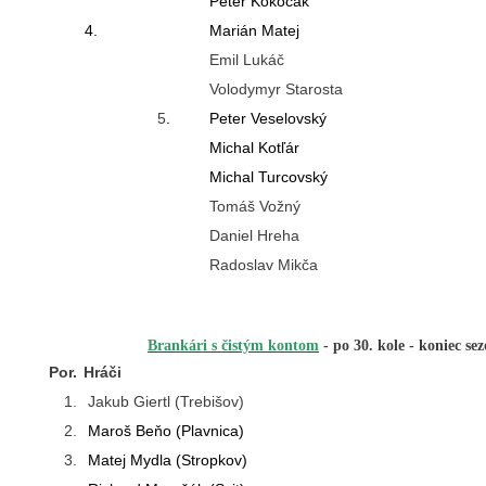
Peter Kokočák
4.
Marián Matej
Emil Lukáč
Volodymyr Starosta
5
.
Peter Veselovský
Michal Kotľár
Michal Turcovský
Tomáš Vožný
Daniel Hreha
Radoslav Mikča
Brankári s čistým kontom
-
po 30. kole - koniec se
Por.
Hráči
1.
Jakub Giertl (Trebišov)
2.
Maroš Beňo (Plavnica)
3.
Matej Mydla (Stropkov)