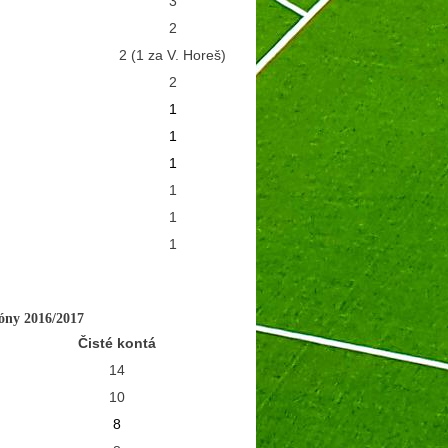
3
2
2 (1 za V. Horeš)
2
1
1
1
1
1
1
zóny 2016/2017
Čisté kontá
14
10
8