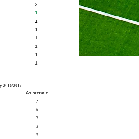
2
1
1
1
1
1
1
1
ny 2016/2017
Asistencie
7
5
3
3
3