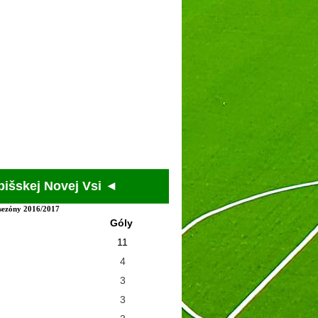
ovej Vsi ◄
 sezóny 2016/2017
Góly
11
4
3
3