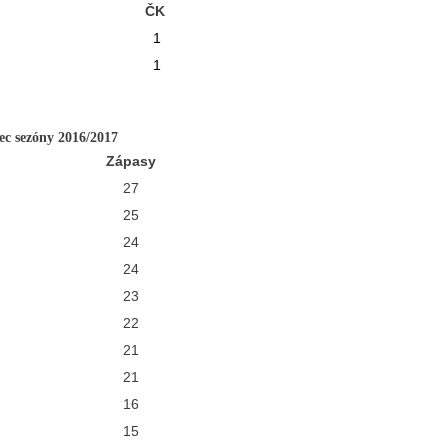
ČK
1
1
iec sezóny 2016/2017
Zápasy
27
25
24
24
23
22
21
21
16
15