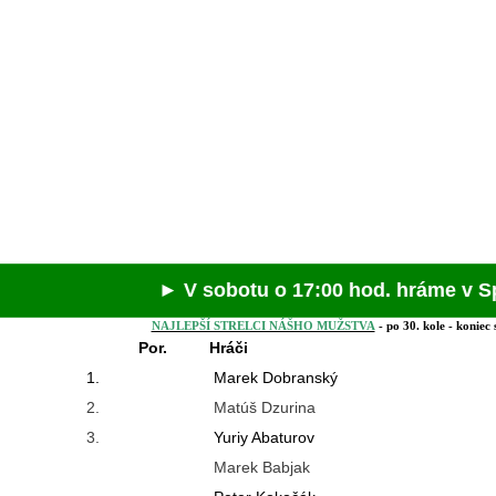
► V sobotu o 17:00 hod. hráme v Spišskej N
NAJLEPŠÍ STRELCI NÁŠHO MUŽSTVA
-
po 30. kole - koniec
Por.
Hráči
1.
Marek Dobranský
2.
Matúš Dzurina
3.
Yuriy Abaturov
Marek Babjak