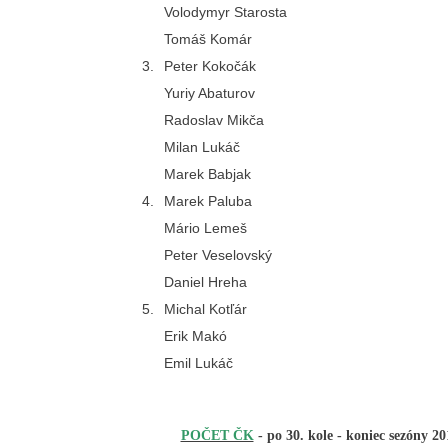
Volodymyr Starosta
Tomáš Komár
3.
Peter Kokočák
Yuriy Abaturov
Radoslav Mikča
Milan Lukáč
Marek Babjak
4.
Marek Paluba
Mário Lemeš
Peter Veselovský
Daniel Hreha
5.
Michal Kotľár
Erik Makó
Emil Lukáč
POČET ČK
-
po
30. kole
- koniec sezóny 2