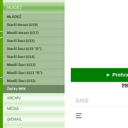
MLÁDEŽ
MLÁDEŽ
Starší dorast (U19)
Mladší dorast (U17)
Starší žiaci (U15)
Starší žiaci (U15 "B")
Starší žiaci (U14)
Mladší žiaci (U13)
Mladší žiaci (U13 "B")
► Prehra v 
Mladší žiaci (U12)
P
Žiačky MFK
ARCHÍV
MÉDIÁ
@EMAIL