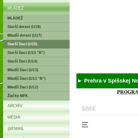
MLÁDEŽ
MLÁDEŽ
Starší dorast (U19)
Mladší dorast (U17)
Starší žiaci (U15)
Starší žiaci (U15 "B")
Starší žiaci (U14)
Mladší žiaci (U13)
Mladší žiaci (U13 "B")
► Prehra v Spišskej Novej
Mladší žiaci (U12)
PROGRAM 1
Žiačky MFK
ARCHÍV
MÉDIÁ
@EMAIL