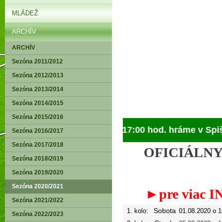
MLÁDEŽ
ARCHÍV
ARCHÍV
Sezóna 2011/2012
Sezóna 2012/2013
Sezóna 2013/2014
Sezóna 2014/2015
Sezóna 2015/2016
► V sobotu o 17:00 hod. hráme v Spišskej
Sezóna 2016/2017
Sezóna 2017/2018
OFICIÁLNY Ž
Sezóna 2018/2019
Sezóna 2019/2020
Sezóna 2020/2021
►pre viac IN
Sezóna 2021/2022
Sobota
1. kolo:
01.08.2020 o 1
Sezóna 2022/2023