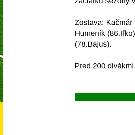
začiatku sezóny 
Zostava: Kačmár -
Humeník (86.Iľko)
(78.Bajus).
Pred 200 divákmi 
Pre