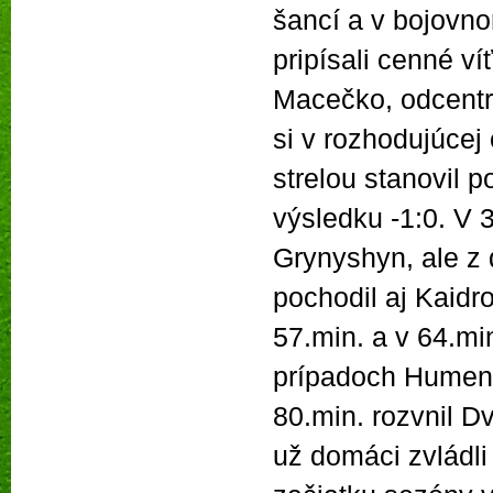
šancí a v bojovn
pripísali cenné ví
Macečko, odcentr
si v rozhodujúcej
strelou stanovil
výsledku -1:0. V
Grynyshyn, ale z 
pochodil aj Kaidr
57.min. a v 64.mi
prípadoch Humen
80.min. rozvnil D
už domáci zvládl