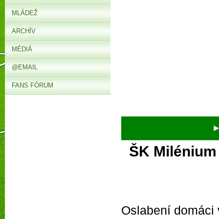
MLÁDEŽ
ARCHÍV
MÉDIÁ
@EMAIL
FANS FÓRUM
► V 
ŠK Milénium
Oslabení domáci v