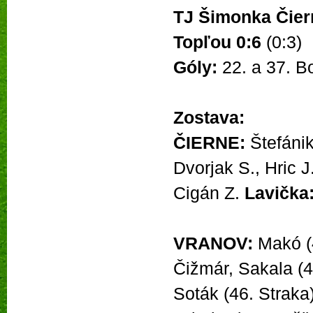
TJ Šimonka Čier
Topľou 0:6
(0:3)
Góly:
22. a 37. Bo
Zostava:
ČIERNE:
Štefánik
Dvorjak
S., Hric 
Cigán Z.
Lavička
VRANOV:
Makó (4
Čižmár, Sakala (4
Soták (46. Straka)