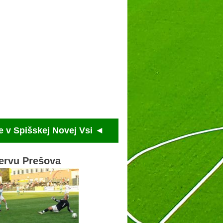
kej Novej Vsi ◄
ervu Prešova