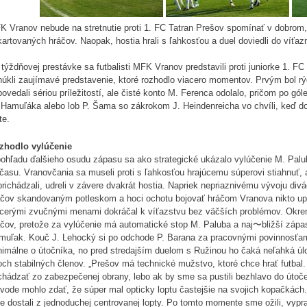
 Vranov nebude na stretnutie proti 1. FC Tatran Prešov spomínať v dobrom, 
artovaných hráčov. Naopak, hostia hrali s ľahkosťou a duel doviedli do víťa
týždňovej prestávke sa futbalisti MFK Vranov predstavili proti juniorke 1. F
núkli zaujímavé predstavenie, ktoré rozhodlo viacero momentov. Prvým bol rý
ovedali sériou príležitostí, ale čisté konto M. Ferenca odolalo, pričom po gó
Hamuľáka alebo lob P. Šama so zákrokom J. Heindenreicha vo chvíli, keď dom
te.
zhodlo vylúčenie
pohľadu ďalšieho osudu zápasu sa ako strategické ukázalo vylúčenie M. Palu
času. Vranovčania sa museli proti s ľahkosťou hrajúcemu súperovi stiahnuť, a
richádzali, udreli v závere dvakrát hostia. Napriek nepriaznivému vývoju divác
áčov skandovaným potleskom a hoci ochotu bojovať hráčom Vranova nikto up
acerými zvučnými menami dokráčal k víťazstvu bez väčších problémov. Okrem 
čov, pretože za vylúčenie má automatické stop M. Paluba a naj〜bližší zápas s
muľak. Kouč J. Lehocký si po odchode P. Barana za pracovnými povinnosťami
nimálne o útočníka, no pred stredajším duelom s Ružinou ho čaká neľahká úlo
ch stabilných členov. „Prešov má technické mužstvo, ktoré chce hrať futbal.
hádzať zo zabezpečenej obrany, lebo ak by sme sa pustili bezhlavo do útoče
vode mohlo zdať, že súper mal opticky loptu častejšie na svojich kopačkách. 
 dostali z jednoduchej centrovanej lopty. Po tomto momente sme ožili, vypra