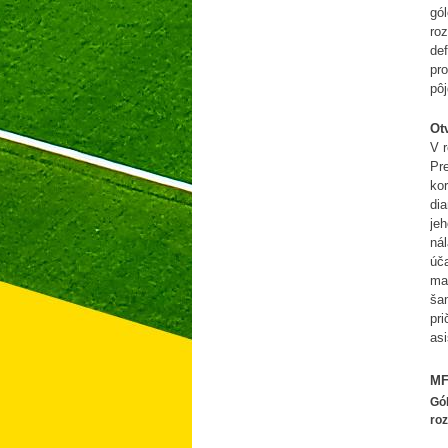
gól
roz
def
pro
pôj
Ot
V r
Pre
kor
dia
jeh
nál
úč
mal
ša
pri
asi
MF
Gól
ro