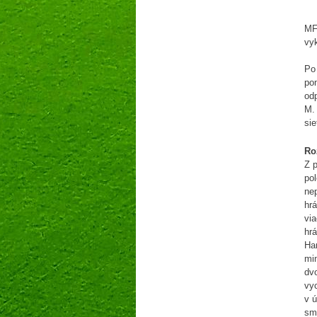
MFK
vyk
Po 
po
odp
M. 
sie
Ro
Z 
pol
nep
hr
vi
hrá
Ha
mi
dvo
vyc
v ú
sme