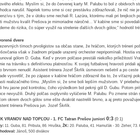
ového efektu. Myslím si, že do červenej karty M. Palubu to bol z obidvoch s
hodca narušil. Napriek tomu sme si cez prestávku zdôrazňovali, že nič nie je
enzívu s tým, že v útoku sme nechali R. Lazúra, ktorému mali pri brejkoch p
ti mužstvu kvalít Prešova je mimoriadne náročné... V kabíne sme si povedali,
deme do rizika, čo súper využil na strelenie ďalších dvoch gólov,“ hodnotil 
vorené dvere
ezervných tímoch prvoligistov sa občas stane, že hráčom, ktorých tréneri poš
šovčania však v žiadnom prípade urazený orchester nepripomínali. Hostia vstú
unoval gólom D. Guba. Keď v prvom polčase prestáli niekoľko príležitostí Vr
nie na trávniku s definitívnou platnosťou. K svojej futbalovej hravosti pridal
o brvnom nenudil. Asistent trénera Jozef Škrlík úsmevom nešetril a po ceste 
ade vysvetliť, že po zápase v kabíne hráčom zdôraznil iba to, že víťazný pokr
asti realizačného tímu. „Myslím si, že sme boli lepším mužstvom. V priebehu
i hru jasne pod kontrolou, čoho výsledkom bol pekný gól D. Gubu. Potom prišl
nce nevyužili. Druhý polčas ovplyvnilo vylúčenie M. Palubu. Po zmene strán 
čom okrem dvoch gólov sme ešte dvakrát nastrelili brvno, a aj preto považuj
stent trénera Prešova jun. Jozef Škrlík.
0:3
K VRANOV NAD TOPĽOU - 1. FC Tatran Prešov juniori
(0:1)
y:
11. Guba, 81. Pribula, 86. Hruška,
ŽK:
20. Paluba, 41. Hamuľák - 30. Zeher, 73.
zhodoval:
Jánoš, 500 divákov