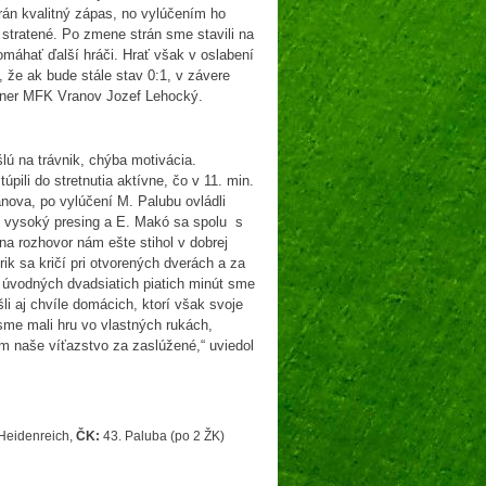
trán kvalitný zápas, no vylúčením ho
 stratené. Po zmene strán sme stavili na
omáhať ďalší hráči. Hrať však v oslabení
 že ak bude stále stav 0:1, v závere
tréner MFK Vranov Jozef Lehocký.
lú na trávnik, chýba motivácia.
pili do stretnutia aktívne, čo v 11. min.
anova, po vylúčení M. Palubu ovládli
i aj vysoký presing a E. Makó sa spolu s
na rozhovor nám ešte stihol v dobrej
ik sa kričí pri otvorených dverách a za
 úvodných dvadsiatich piatich minút sme
i aj chvíle domácich, ktorí však svoje
sme mali hru vo vlastných rukách,
em naše víťazstvo za zaslúžené,“ uviedol
 Heidenreich,
ČK:
43. Paluba (po 2 ŽK)