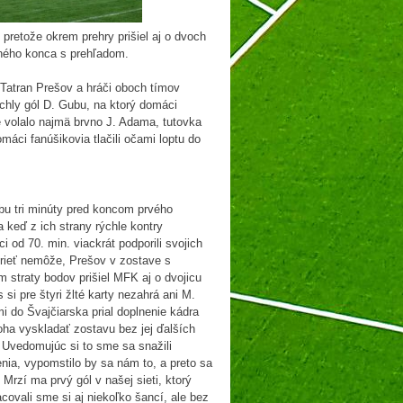
pretože okrem prehry prišiel aj o dvoch
zného konca s prehľadom.
C Tatran Prešov a hráči oboch tímov
chly gól D. Gubu, na ktorý domáci
le volalo najmä brvno J. Adama, tutovka
áci fanúšikovia tlačili očami loptu do
bu tri minúty pred koncom prvého
 keď z ich strany rýchle kontry
i od 70. min. viackrát podporili svojich
rieť nemôže, Prešov v zostave s
straty bodov prišiel MFK aj o dvojicu
i pre štyri žlté karty nezahrá ani M.
 do Švajčiarska prial doplnenie kádra
ha vyskladať zostavu bez jej ďalších
 Uvedomujúc si to sme sa snažili
nia, vypomstilo by sa nám to, a preto sa
Mrzí ma prvý gól v našej sieti, ktorý
covali sme si aj niekoľko šancí, ale bez