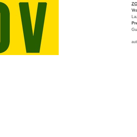
ZO
Vr
La
Pr
Gu
aut