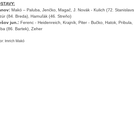
STAVY:
anov:
Makó – Paluba, Jenčko, Magač, J. Novák - Kulich (72. Stanislav
zúr (84. Breda), Hamuľák (46. Streňo)
ešov jun.:
Ferenc - Heidenreich, Krajník, Piter - Bučko, Hatok, Pribula
ba (86. Bartek), Zeher
or: Imrich Makó