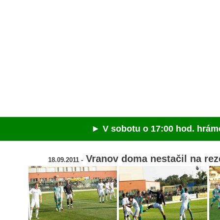
► V sobotu o 17:00 hod. hráme v Spišs
Vranov doma nestačil na rez
18.09.2011 -