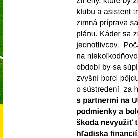
zmeny, ktoré by 
klubu a asistent 
zimná príprava sa
plánu. Káder sa z
jednotlivcov. Poč
na niekoľkodňovom
období by sa súpi
zvyšní borci pôjd
o sústredení za 
s partnermi na U
podmienky a bolo
škoda nevyužiť t
hľadiska financií