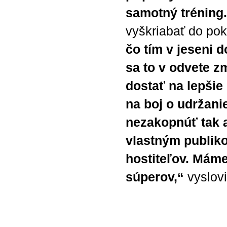
samotný tréning
vyškriabať do po
čo tím v jeseni d
sa to v odvete z
dostať na lepšie
na boj o udržani
nezakopnúť tak a
vlastným publik
hostiteľov. Máme 
súperov,“
vyslovi