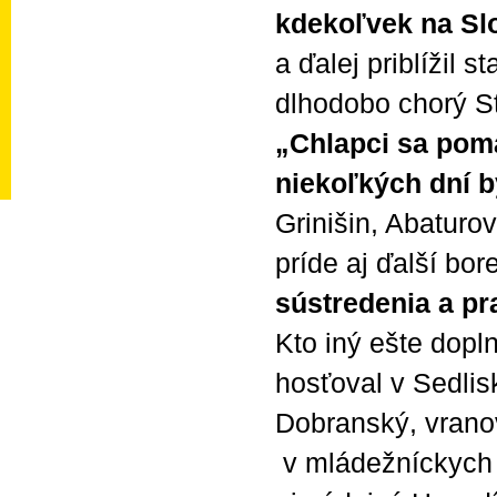
kdekoľvek na Sl
a ďalej priblížil 
dlhodobo chorý St
„Chlapci sa pom
niekoľkých dní b
Grinišin, Abaturo
príde aj ďalší bore
sústredenia a pr
Kto iný ešte dopl
hosťoval v Sedlis
Dobranský, vrano
v mládežníckych 