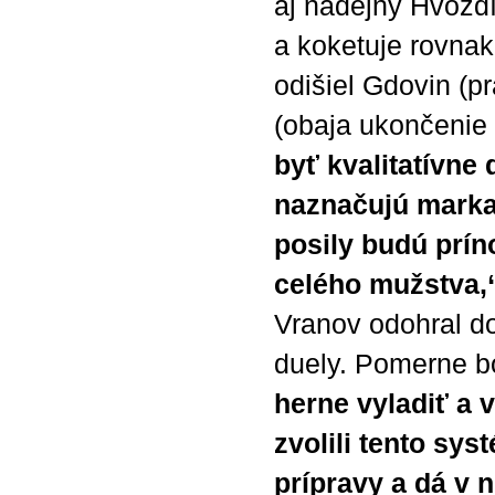
aj nádejný Hvozdí
a koketuje rovna
odišiel Gdovin (pr
(obaja ukončenie
byť kvalitatívne
naznačujú markan
posily budú prí
celého mužstva,
Vranov odohral dos
duely. Pomerne b
herne vyladiť a
zvolili tento sy
prípravy a dá v 