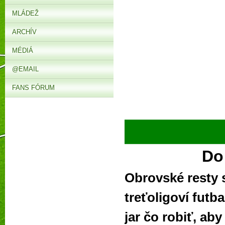
MLÁDEŽ
ARCHÍV
MÉDIÁ
@EMAIL
FANS FÓRUM
►
Do
Obrovské resty s
treťoligoví futb
jar čo robiť, aby