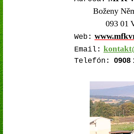
Boženy Něm
093 01 Vran
www.mfkv
Web:
kontakt
Email:
0908 
Telefón: