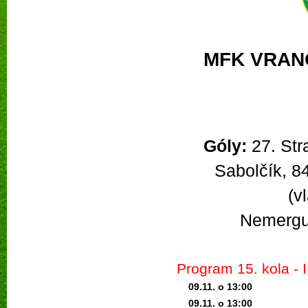
MFK VRAN
Góly
:
27. Stra
Sabolčík, 84
(v
Nemergu
Program 15
. kola -
09.11. o 13:0
0
09.11. o 13:0
0