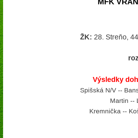
MFK VRANO
ŽK:
28. Streňo, 44
ro
Výsledky dohr
Spišská N/V
-­‐
Bans
Martin
--
Kremnička --
Ko