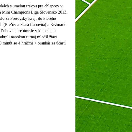
skách s umelou trávou pre chlapcov v
vom Mini Champions Liga Slovensko 2013.
lo za Prešovský Kraj, do ktorého
och (Prešov a Stará Ľubovňa) a Kežmarku
j Ľubovne pre úmrtie v klube a tak
hrali napokon turnaj mladší žiaci
 minút so 4 hráčmi + brankár za účasti