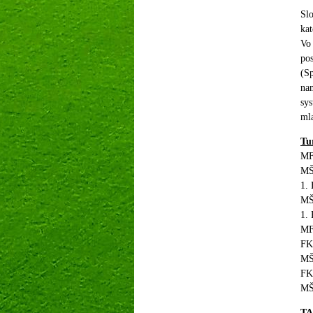
Slo
kat
Vo
pos
(Sp
nam
sys
ml
Tu
MF
MŠ
1.
MŠ
1.
MF
FK
MŠ
FK
MŠ
T