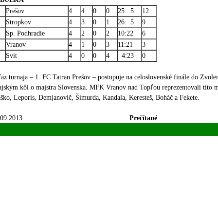
Prešov
4
4
0
0
25: 5
12
Stropkov
4
3
0
1
26: 5
9
Sp. Podhradie
4
2
0
2
10:22
6
Vranov
4
1
0
3
11:21
3
Svit
4
0
0
4
4:23
0
az turnaja – 1. FC Tatran Prešov – postupuje na celoslovenské finále do Zvolen
jským kôl o majstra Slovenska. MFK Vranov nad Topľou reprezentovali títo ml
ško, Leporis, Demjanovič, Šimurda, Kandala, Keresteš, Boháč a Fekete.
.09.2013
Prečítané