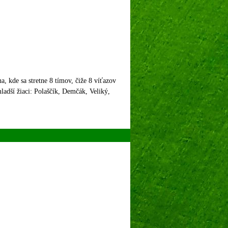
a, kde sa stretne 8 tímov, čiže 8 víťazov
adší žiaci: Polaščík, Demčák, Veliký,