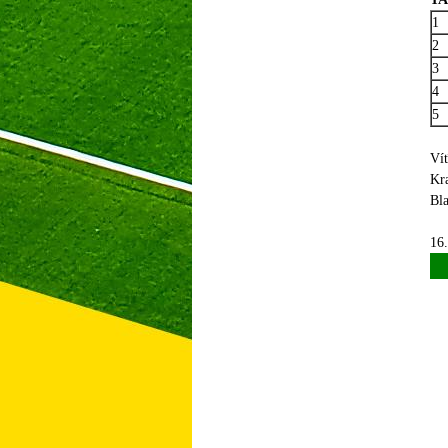
1
2
3
4
5
Víť
Kra
Bla
16