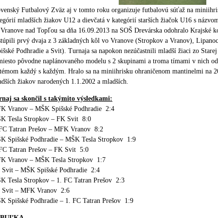
venský Futbalový Zväz aj v tomto roku organizuje futbalovú súťaž na miniihri
egórií mladších žiakov U12 a dievčatá v kategórií starších žiačok U16 s náz
 Vranove nad Topľou sa dňa 16.09.2013 na SOŠ Drevárska odohralo Krajské ko
túpili prvý dvaja z 3 základných kôl vo Vranove (Stropkov a Vranov), Lipan
išské Podhradie a Svit). Turnaja sa napokon nezúčastnili mladší žiaci zo Stare
iesto pôvodne naplánovaného modelu s 2 skupinami a troma tímami v nich odo
témom každý s každým. Hralo sa na miniihrisku ohraničenom mantinelmi na 20
adších žiakov narodených 1.1.2002 a mladších.
rnaj sa skončil s takýmito výsledkami:
K Vranov – MŠK Spišské Podhradie 2:4
K Tesla Stropkov – FK Svit 8:0
 FC Tatran Prešov – MFK Vranov 8:2
K Spišské Podhradie – MŠK Tesla Stropkov 1:9
 FC Tatran Prešov – FK Svit 5:0
K Vranov – MŠK Tesla Stropkov 1:7
 Svit – MŠK Spišské Podhradie 2:4
K Tesla Stropkov – 1. FC Tatran Prešov 2:3
 Svit – MFK Vranov 2:6
K Spišské Podhradie – 1. FC Tatran Prešov 1:9
ABUĽKA