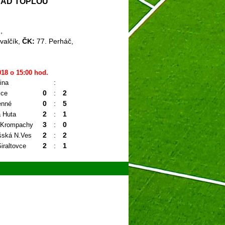
 NAD TOPĽOU
,
ovalčík,
ČK:
77. Perháč,
018 o 15:00 hod.
:
ina
0
:
2
ice
0
:
5
nné
2
:
1
 Huta
3
:
0
 Krompachy
2
:
2
ská N.Ves
2
:
1
iraltovce