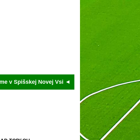
pišskej Novej Vsi ◄