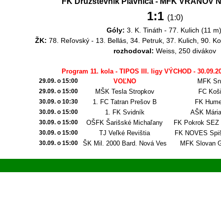
FK Družstevník Plavnica - MFK VRANOV
1:1
(1:0)
Góly:
3. K. Tináth - 77. Kulich (11 m)
ŽK:
78. Reľovský - 13. Bellás, 34. Petruk, 37. Kulich, 90. K
rozhodoval:
Weiss, 250 divákov
Program 11. kola - TIPOS III. ligy VÝCHOD - 30
.09.2
29.09. o 15:00
VOĽNO
MFK Sn
29.09. o 15:00
MŠK Tesla Stropkov
FC Koš
30.09. o 10:30
1. FC Tatran Prešov B
FK Hume
30.09. o 15:00
1. FK Svidník
AŠK Mária
30.09. o 15:00
OŠFK Šarišské Michaľany
FK Pokrok SEZ
30.09. o 15:00
TJ Veľké Revištia
FK NOVES Spiš
30.09. o 15:00
ŠK Mil. 2000 Bard. Nová Ves
MFK Slovan G