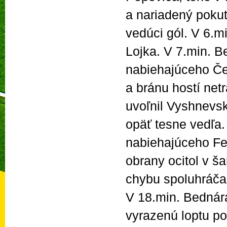
a nariadený poku
vedúci gól. V 6.m
Lojka. V 7.min. B
nabiehajúceho Čer
a bránu hostí netr
uvoľnil Vyshnevsky
opäť tesne vedľa.
nabiehajúceho Fe
obrany ocitol v š
chybu spoluhráča 
V 18.min. Bednára
vyrazenú loptu po