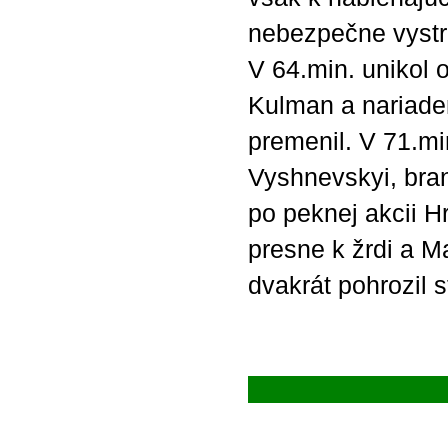
nebezpečne vystr
V 64.min. unikol 
Kulman a nariad
premenil. V 71.mi
Vyshnevskyi, bran
po peknej akcii H
presne k žrdi a M
dvakrát pohrozil 
Pre