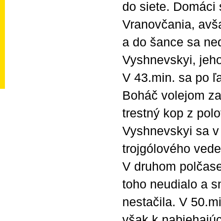
do siete. Domáci s
Vranovčania, avš
a do šance sa ned
Vyshnevskyi, jeho
V 43.min. sa po ľa
Boháč volejom za
trestný kop z polo
Vyshnevskyi sa v 
trojgólového vede
V druhom polčase 
toho neudialo a s
nestačila. V 50.m
však k nabiehajú