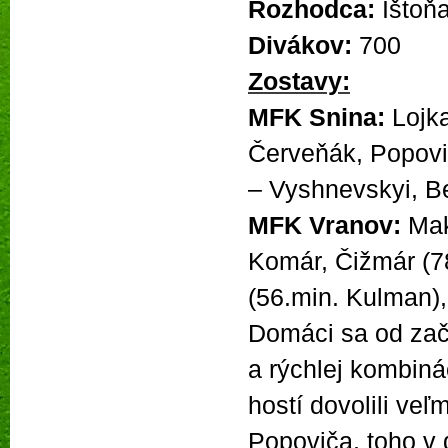
Rozhodca:
Ištoň
Divákov:
700
Zostavy:
MFK Snina:
Lojka
Červeňák, Popovič
– Vyshnevskyi, B
MFK Vranov:
Makó
Komár, Čižmár (7
(56.min. Kulman)
Domáci sa od za
a rýchlej kombiná
hostí dovolili ve
Popoviča, toho v 