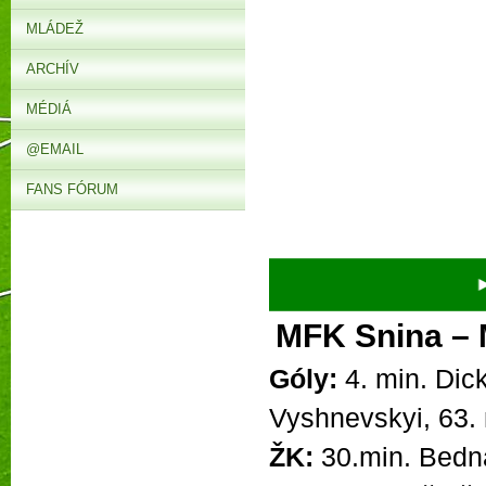
MLÁDEŽ
ARCHÍV
MÉDIÁ
@EMAIL
FANS FÓRUM
► V s
MFK Snina – 
Góly:
4. min. Dick
Vyshnevskyi, 63. 
ŽK:
30.min. Bedná