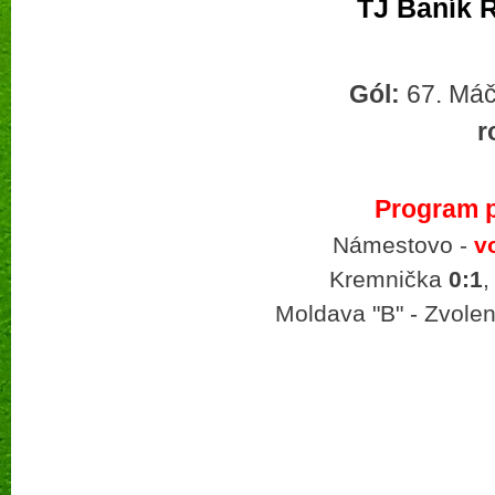
TJ Baník 
Gól:
67. Má
r
Program p
Námestovo -
v
Kremnička
0:1
,
Moldava "B" - Zvole