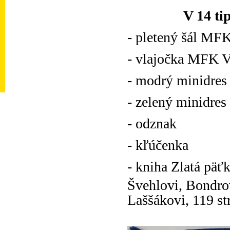
V 14 ti
- pletený šál MF
- vlajočka MFK 
- modrý minidres
- zelený minidres
- odznak
- kľúčenka
- kniha Zlatá päťk
Švehlovi, Bondro
Laššákovi, 119 str