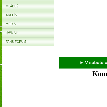
MLÁDEŽ
ARCHÍV
MÉDIÁ
@EMAIL
FANS FÓRUM
► V sobotu o 17:
Kone