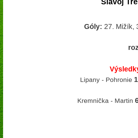
Slavoj Tr
Góly:
27. Mižík, 
ro
Výsledky
1
Lipany - Pohronie
Kremnička - Martin