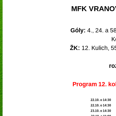
MFK VRANOV
Góly:
4., 24. a 5
K
ŽK:
 12. Kulich, 55
ro
Program 12. kol
22.10. o 14:30
22.10. o 14:3
0
23.10. o 14:30