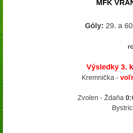
MFK VRAN
Góly:
29. a 6
r
Výsledky 3. k
Kremnička -
voľ
Zvolen - Ždaňa
0:
Bystri