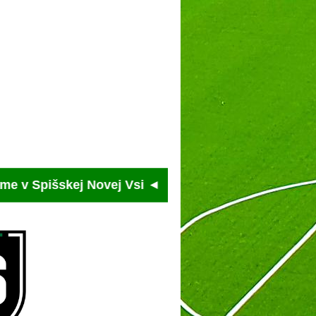
pišskej Novej Vsi ◄