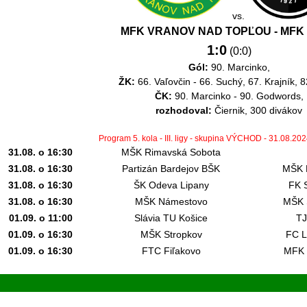
vs.
MFK VRANOV NAD TOPĽOU - MFK 
1:0
(0
:0
)
Gól
:
90. Marcinko,
ŽK
:
66. Vaľovčin - 66. Suchý, 67. Krajník, 82
ČK
:
90. Marcinko - 90. Godwords,
rozhodoval
:
Čiernik, 300 divákov
Program 5. kola - III. ligy - skupina VÝCHOD - 31.08.20
31.08. o 16:30
MŠK Rimavská Sobota
31.08. o 16:30
Partizán Bardejov BŠK
MŠK 
31.08. o 16:30
ŠK Odeva Lipany
FK 
31.08. o 16:30
MŠK Námestovo
MŠK 
01.09. o 11:00
Slávia TU Košice
TJ
01.09. o 16:30
MŠK Stropkov
FC L
01.09. o 16:30
FTC Fiľakovo
MFK D