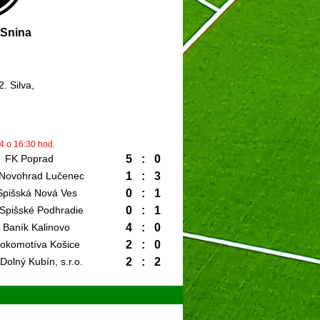
Snina
. Silva,
24 o 16:30 hod.
FK Poprad
5
:
0
Novohrad Lučenec
1
:
3
Spišská Nová Ves
0
:
1
Spišské Podhradie
0
:
1
 Baník Kalinovo
4
:
0
okomotíva Košice
2
:
0
olný Kubín, s.r.o.
2
:
2